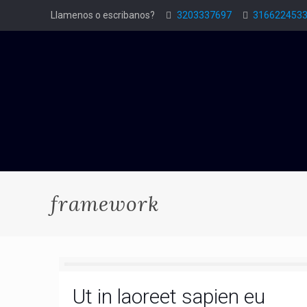
Llamenos o escribanos?
3203337697
316622453
framework
Ut in laoreet sapien eu