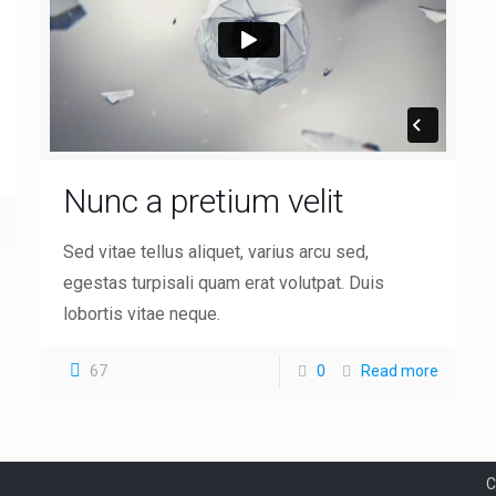
Nunc a pretium velit
Sed vitae tellus aliquet, varius arcu sed,
egestas turpisali quam erat volutpat. Duis
E
lobortis vitae neque.
WhatsApp
p
67
0
Read more
T
Facebook
3
D
C