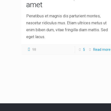
amet
Penatibus et magnis dis parturient montes,
nascetur ridiculus mus. Etiam ultrices metus ut
enim biben dum, vitae fringilla diam mattis. Sed
eget lacus.
98
5
Read more
Acerca de Nosotros
Somos una compañía con gran experiencia en la
comercialización y distribución de elementos
prefabricados para la industria de la construcción.
contamos con un grupo de expertos comprometidos
con la necesidades de nuestro clientes, brindamos la
mejor asesoría en pro de tu negocio