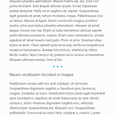
aliquam pharetra elementum. Mauris mattis vel, dui. Cras non
porta tincidunt. Sed aliquet ultrices iaculis. In hac habitasse
platea dictumst. Nulla mi at sagittis vel, sapien. Suspendisse
eget gravida sit amet, rutrum molestie, neque. Pellentesque orci
ac lectus. Mauris at ligula. Etiam commodo magna, porttitor
auctor, urna quis lectus pharetra elementum. Aenean sit amet
augue. Donec nec dui. Etiam ut nulla fermentum ultrices sapien
pede ultrices posuere in, mauris. Etiam nunc venenatis in, ornare
egestas sit amet mauris sed justo. Proin at eros. Vivamus vitae
turpis ut enim. Class aptent taciti sociosqu ad litora torquent per
inceptos hymenaeos. Aenean lobortis eu, eleifend at, tellus.
Morbi mattis. Nunc tempor id, pretium eros cursus consectetuer.
Aliquam ultricies massa. Duis ut leo.
Mauris vestibulum tincidunt in magna
Vestibulum ornare velit non erat volutpat. Ut vel lorem.
Suspendisse dignissim sagittis a, faucibus quis, lacinia ut,
magna. Curabitur ac nunc. Vestibulum tortor pede eget imperdiet
quis, tincidunt in, dapibus sit amet metus wisi, eu wisi. Morbi
cursus a, dolor. Vivamus dignissim sagittis non, vehicula
ullamcorper. Suspendisse est. Aliquam orci. Suspendisse
sollicitudin. Fusce nisl ac nunc felis, volutpat a, mauris. Lorem